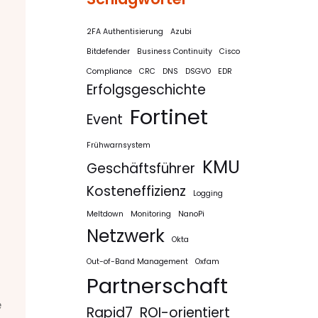
2FA Authentisierung
Azubi
Bitdefender
Business Continuity
Cisco
Compliance
CRC
DNS
DSGVO
EDR
Erfolgsgeschichte
Fortinet
Event
Frühwarnsystem
KMU
Geschäftsführer
Kosteneffizienz
Logging
Meltdown
Monitoring
NanoPi
Netzwerk
Okta
Out-of-Band Management
Oxfam
Partnerschaft
e
Rapid7
ROI-orientiert