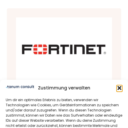
Zustimmung verwalten
Produkte & Partner
Um dir ein optimales Erlebnis zu bieten, verwenden wir
Fortinet Partner Status
Technologien wie Cookies, um Geräteinformationen zu speichern
und/oder darauf zuzugreifen. Wenn du diesen Technologien
28.03.2022 | Michael Schrader-Bölsche
zustimmst, können wir Daten wie das Surfverhalten oder eindeutige
IDs auf dieser Website verarbeiten. Wenn du deine Zustimmung
Dear tanum consult GmbH
nicht erteilst oder zurückziehst, können bestimmte Merkmale und