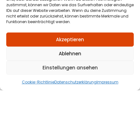
Dear tanum consult GmbH
zustimmst, können wir Daten wie das Surfverhalten oder eindeutige
IDs auf dieser Website verarbeiten. Wenn du deine Zustimmung
Congratulations! Your Fortinet Partnership
nicht erteilst oder zurückziehst, können bestimmte Merkmale und
has been promoted to: Level of
Funktionen beeinträchtigt werden.
Engagement: AdvancedThank you for your
hard work and dedication to
Akzeptieren
Fortinet. Regards, Your Fortinet Channel
Team Mit dieser Email von Fortinet ist es
Ablehnen
geschafft. Wir sind nun Advanced Partner.
Wir freuen uns über das Geleistete und
Einstellungen ansehen
den neuen Status. Und da wir weiterhin von
den
Cookie-Richtlinie
Datenschutzerklärung
Impressum
Weiterlesen