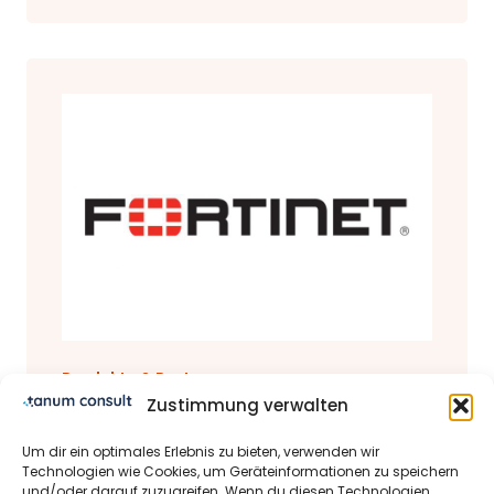
Produkte & Partner
Zustimmung verwalten
Fortinet Partner Status
Um dir ein optimales Erlebnis zu bieten, verwenden wir
28.03.2022 | Michael Schrader-Bölsche
Technologien wie Cookies, um Geräteinformationen zu speichern
und/oder darauf zuzugreifen. Wenn du diesen Technologien